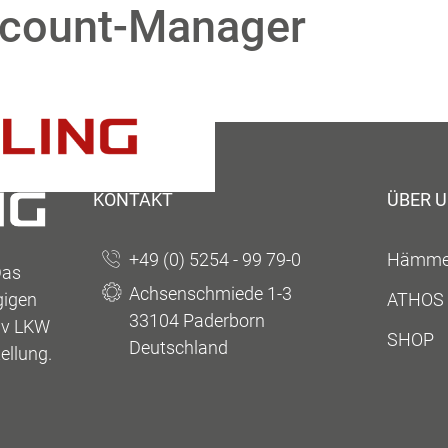
count-Manager
KONTAKT
ÜBER 
+49 (0) 5254 - 99 79-0
Hämmer
Das
Achsenschmiede 1-3
gigen
ATHOS 
33104 Paderborn
siv LKW
SHOP
Deutschland
ellung.